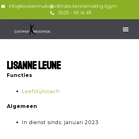
Ga
info@louwenmuilwijk.nl
Gratis kennismaking Egym
naar
0525 - 65 14 48
de
inhoud
Lisanne Leune
Functies
Leefstijlcoach
Algemeen
In dienst sinds: januari 2023