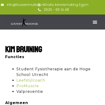
Ga
info@louwenmuilwijk.nl
Gratis kennismaking Egym
naar
0525 - 65 14 48
de
inhoud
Kim Bruining
Functies
Student Fysiotherapie aan de Hoge
School Utrecht
Leefstijlcoach
ProMuscle
Valpreventie
Algemeen