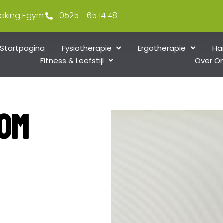
making Egym
0525 - 65 14 48
Startpagina
Fysiotherapie
Ergotherapie
Ha
Fitness & Leefstijl
Over O
om