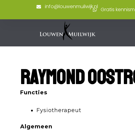
Ga
info@louwenmuilwijk.nl
Gratis kennis
naar
de
inhoud
Raymond Oostr
Functies
Fysiotherapeut
Algemeen