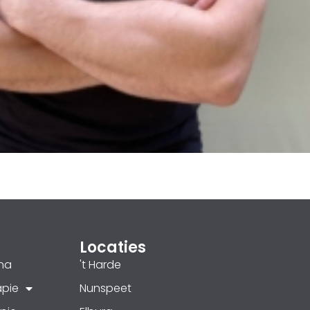
Locaties
na
't Harde
apie
Nunspeet